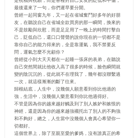
是祝福與祝願，而是各種對自己女友的貶低和中傷，
最後還來了一句，你們遲早要分開。
曾經一起同窗九年，又一起在省城奮鬥好多年的好朋
友，在聽說自己在省城全款買房的那一瞬間，換來的
不是鼓勵與欣慰，而是足足用了一晚上的時間打擊自
己，貶低自己，還口口聲聲的說你現在的一切都不是
靠你自己的能力得來的，全是靠運氣，我不禁要反
問，運氣怎麼不光顧你？
曾經從小到大天天都在一起睡一張床的表弟，在聽說
自己突然間就比他收入高了很多的時候，臉色瞬間就
變的陰沉沉的，從此就不在理我了，幾年都沒聯繫過
一次，就這樣漸漸的斷了往來。
歸根結底，人生中，沒幾個人願意看到你比他過的
強，生活中，沒幾個人樂意看到你比他過得好。
不管是因為你的越來越好觸及到了別人嫉妒和嫉恨的
神經，還是因為你的越來越強襯托出了別人的不夠強
和不夠好，總之，人生當中沒幾個人會真心希望你一
切都好。
這個世界上，除了至親至愛的爹媽，沒有誰真正的希