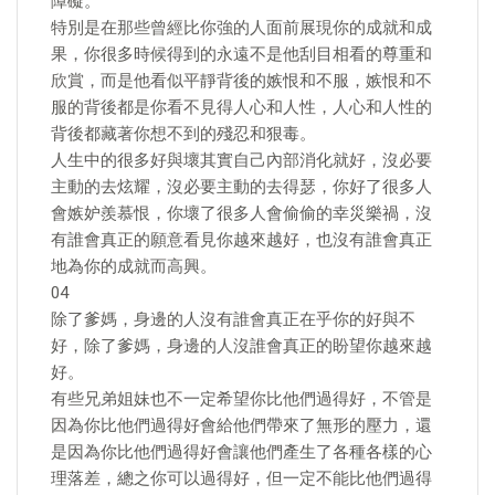
障礙。
特別是在那些曾經比你強的人面前展現你的成就和成
果，你很多時候得到的永遠不是他刮目相看的尊重和
欣賞，而是他看似平靜背後的嫉恨和不服，嫉恨和不
服的背後都是你看不見得人心和人性，人心和人性的
背後都藏著你想不到的殘忍和狠毒。
人生中的很多好與壞其實自己內部消化就好，沒必要
主動的去炫耀，沒必要主動的去得瑟，你好了很多人
會嫉妒羨慕恨，你壞了很多人會偷偷的幸災樂禍，沒
有誰會真正的願意看見你越來越好，也沒有誰會真正
地為你的成就而高興。
04
除了爹媽，身邊的人沒有誰會真正在乎你的好與不
好，除了爹媽，身邊的人沒誰會真正的盼望你越來越
好。
有些兄弟姐妹也不一定希望你比他們過得好，不管是
因為你比他們過得好會給他們帶來了無形的壓力，還
是因為你比他們過得好會讓他們產生了各種各樣的心
理落差，總之你可以過得好，但一定不能比他們過得