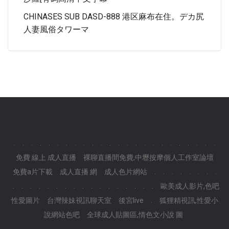
CHINASES SUB DASD-888 港区麻布在住。デカ尻
人妻風俗タワーマ
.
.
.
.
.
.
.
.
.
.
.
.
.
.
.
.
.
.
.
.
.
.
.
.
免費 線上 成人直播
裸聊直播間免費,中壢按摩個人工作室論壇
免費a片下載
成人直播 網
成人色片網站
.
.
.
.
.
.
.
.
.
.
.
.
.
.
.
.
.
.
.
.
.
.
.
.
.
歐美成人影片,色吧
性愛圖片
台灣辣妹視訊聊天室
後宮live
.
狐狸精視訊,性愛小
說網站色吧
全球成人貼圖區,情色文小說 圖