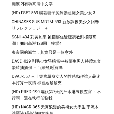
痴漢 2[有碼高清中文字
(HD) FSET-869 瞞著妻子尻到勃起癡女美少女 3
CHINASES SUB MDTM-593 新放課後美少女回春
リフレクソロジー＋
SSNI-404 彩美旬果 被捆綁住雙腿調教到極限高
潮！捆綁高潮128回！痙攣4
秦帝國的滅亡，其實只是一個意外
DASD-829 剛毛少女昏暗當中被陌生男人持續無套
繁殖抽插強上 百瀨飛鳥[有碼
DVAJ-557 三十幾歲單身女人的性感動作讓人著迷
本打算一夜情 卻被她緊緊夾
(HD) PRED-190 埋伏第7天的汗水淋漓搜査官 ～不
行啊，還在執行任務我
(HD) NACR-365 天真浪漫的美術女大學生 宇流木
沙羅[有碼高清中文字幕