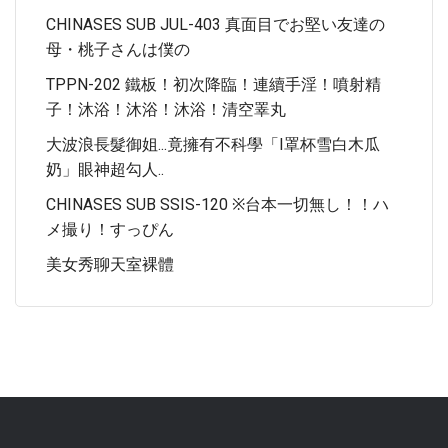
CHINASES SUB JUL-403 真面目でお堅い友達の
母・桃子さんは僕の
TPPN-202 鐵板！初次降臨！連續手淫！噴射精
子！沐浴！沐浴！沐浴！清空睪丸
大波浪長髮御姐...竟擁有不科學「I罩杯雪白木瓜
奶」眼神超勾人..
CHINASES SUB SSIS-120 ※台本一切無し！！ハ
メ撮り！すっぴん
美女秀聊天室裸體