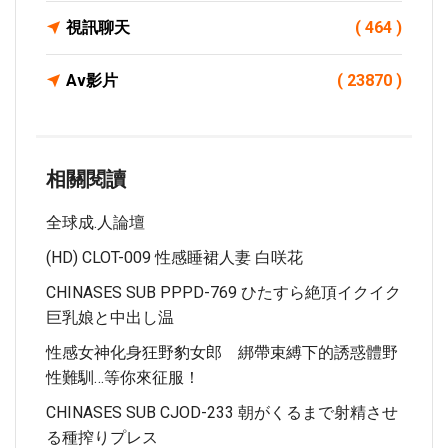
視訊聊天
( 464 )
Av影片
( 23870 )
相關閱讀
全球成.人論壇
(HD) CLOT-009 性感睡裙人妻 白咲花
CHINASES SUB PPPD-769 ひたすら絶頂イクイク
巨乳娘と中出し温
性感女神化身狂野豹女郎 綁帶束縛下的誘惑體野
性難馴…等你來征服！
CHINASES SUB CJOD-233 朝がくるまで射精させ
る種搾りプレス