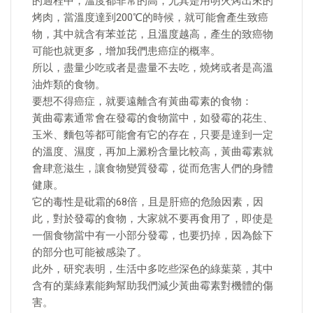
的過程中，溫度都非常的高，尤其是用明火烤出來的
烤肉，當溫度達到200℃的時候，就可能會產生致癌
物，其中就含有苯並芘，且溫度越高，產生的致癌物
可能也就更多，增加我們患癌症的概率。
所以，盡量少吃或者是盡量不去吃，燒烤或者是高溫
油炸類的食物。
要想不得癌症，就要遠離含有黃曲霉素的食物：
黃曲霉素通常會在發霉的食物當中，如發霉的花生、
玉米、麵包等都可能會有它的存在，只要是達到一定
的溫度、濕度，再加上澱粉含量比較高，黃曲霉素就
會肆意滋生，讓食物變質發霉，從而危害人們的身體
健康。
它的毒性是砒霜的68倍，且是肝癌的危險因素，因
此，對於發霉的食物，大家就不要再食用了，即使是
一個食物當中有一小部分發霉，也要扔掉，因為餘下
的部分也可能被感染了。
此外，研究表明，生活中多吃些深色的綠葉菜，其中
含有的葉綠素能夠幫助我們減少黃曲霉素對機體的傷
害。