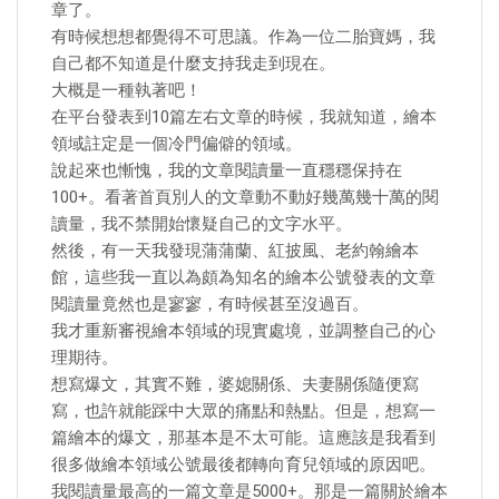
章了。
有時候想想都覺得不可思議。作為一位二胎寶媽，我
自己都不知道是什麼支持我走到現在。
大概是一種執著吧！
在平台發表到10篇左右文章的時候，我就知道，繪本
領域註定是一個冷門偏僻的領域。
說起來也慚愧，我的文章閱讀量一直穩穩保持在
100+。看著首頁別人的文章動不動好幾萬幾十萬的閱
讀量，我不禁開始懷疑自己的文字水平。
然後，有一天我發現蒲蒲蘭、紅披風、老約翰繪本
館，這些我一直以為頗為知名的繪本公號發表的文章
閱讀量竟然也是寥寥，有時候甚至沒過百。
我才重新審視繪本領域的現實處境，並調整自己的心
理期待。
想寫爆文，其實不難，婆媳關係、夫妻關係隨便寫
寫，也許就能踩中大眾的痛點和熱點。但是，想寫一
篇繪本的爆文，那基本是不太可能。這應該是我看到
很多做繪本領域公號最後都轉向育兒領域的原因吧。
我閱讀量最高的一篇文章是5000+。那是一篇關於繪本