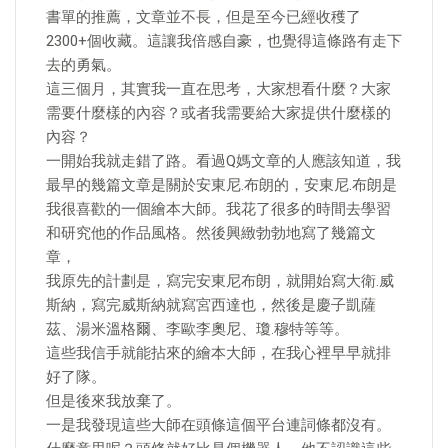
書單的推薦，文章並不長，但是至今已經收穫了
2300+個收藏。這讓我倍感自豪，也覺得這條路有走下
去的勇氣。
這三個月，其實我一直在思考，大家想看什麼？大家
需要什麼樣的內容？或者我需要給大家提供什麼樣的
內容？
一開始我就走錯了路。看過Q媽文章的人應該知道，我
最早的幾篇文章是關於安東尼.布朗的，安東尼.布朗是
我很喜歡的一個繪本大師。我花了很多的時間去學習
和研究他的作品風格。然後興緻勃勃地寫了幾篇文
章，
我原先的計劃是，寫完安東尼布朗，就開始寫大衛.威
斯納，寫完威斯納就寫宮西達也，然後是慶子凱薩
茲、湯米溫格爾、李歐李奧尼、瓊.穆特等等。
這些我信手就能拈來的繪本大師，在我心裡早早就排
好了隊。
但是後來我放棄了。
一是我發現這些大師在頭條這個平台連詞條都沒有。