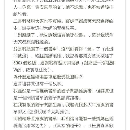
什麼意思呢？頭條就好比是個機器人，他不認識這些
人，你寫一篇安東尼的文，他不認識，也不知道該推
給誰看。
二是我發現大家也不買帳。寶媽們都想著怎麼選擇繪
本，誰要看這些大師的背後故事。
「別廢話了，就告訴我該買他哪些書」，這是我認為
大家都想跟我說的。
於是我就寫了一個書單，沒想到真得「爆」了（此爆
非彼爆）。粉絲蹭蹭地漲，我記得那篇文章大概漲了
600+個粉絲，這讓我有點大開眼界（跟那些一漲漲幾
W的，確實沒法比）。
為什麼這篇繪本書單這麼受歡迎呢？
這背後其實也有一個故事。
我雖然是一個推薦書單的親子閱讀推廣者，但其實也
是一個閱讀書單的親子閱讀實踐者。
在我有限的親子閱讀生涯，我發現很多大牛推薦的書
單都太…怎麼說呢？太高雅了。
比如松居直推薦的書單，我相信可能有一些寶媽已經
看過《繪本之力》、《幸福的種子》、《松居直喜歡