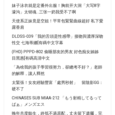
妹子泳衣就是定番外出服！胸前开大洞「大写8字
濠沟」太销魂…三张一奶我受不了啊
天使系正妹竟是空姐！平常包緊緊曲線超好 私下愛
露香肩
DLDSS-039「我的舌頭是性感帶」接吻與濃厚深吻
性交 七海蒂娜[有碼中文字幕
(FHD) PPPD-802 偷睡朋友的男友 好色痴女姊姊
目黑惠[有碼高清中文
「為啥我的孩子學習很努力，卻總考不好？」老師
的解釋，讓人釋然
太緊張！女友經驗豐富「處男秒射」 留陰影GG：
硬不了
CHINASES SUB MIAA-212 「もう射精してるって
ばぁ」メンズエス
晚年共度餘生，終抵不過原配，丈夫留下遺囑，完