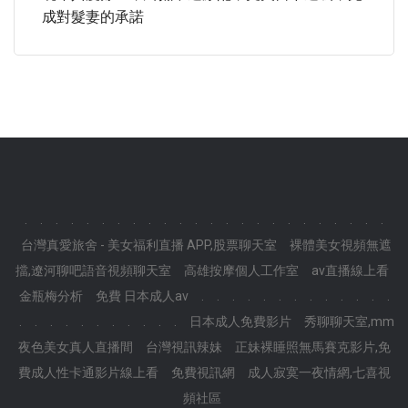
成對髮妻的承諾
.
.
.
.
.
.
.
.
.
.
.
.
.
.
.
.
.
.
.
.
.
.
.
.
台灣真愛旅舍 - 美女福利直播 APP,股票聊天室
裸體美女視頻無遮
擋,遼河聊吧語音視頻聊天室
高雄按摩個人工作室
av直播線上看
金瓶梅分析
免費 日本成人av
.
.
.
.
.
.
.
.
.
.
.
.
.
.
.
.
.
.
.
.
.
.
.
.
日本成人免費影片
秀聊聊天室,mm
夜色美女真人直播間
台灣視訊辣妹
正妹裸睡照無馬賽克影片,免
費成人性卡通影片線上看
免費視訊網
成人寂寞一夜情網,七喜視
頻社區