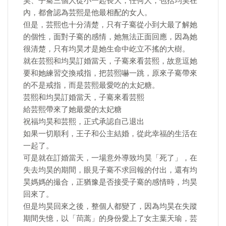
昊、子騫三個人從小一起長大，任何人，包括均昊在
內，都會認為芸熙是他最相配的女人。
但是，芸熙也十分清楚，只有子騫從小到大最了解她
的個性，面對子騫的感情，她無法正面回應，因為她
很清楚，只有均昊才是她生命中屹立不搖的大樹。
就在芸熙和均昊訂婚當天，子騫來看芸熙，故意逗她
要和她練習交換戒指，把芸熙嚇一跳，原來子騫帶來
的不是戒指，而是芸熙最愛吃的太妃糖。
芸熙和均昊訂婚當天，子騫來看芸熙
給芸熙帶來了她最愛的太妃糖
祝福均昊和芸熙，正式承認自己退出
如果一切順利，王子和公主結婚，從此幸福的生活在
一起了。
可是就在訂婚當天，一場意外導致均昊「死了」，在
失去均昊的期間，眼見子騫不求回報的付出，還有均
昊媽媽的撮合，正猶豫是否接受子騫的感情時，均昊
回來了。
但是均昊回來之後，整個人都變了，因為均昊在失蹤
期間失憶，以「茼蒿」的身份愛上了女主葉天瑜，芸