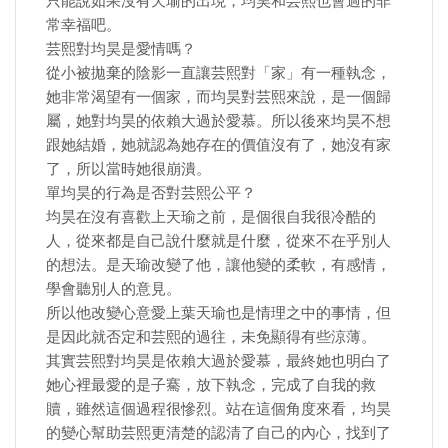
只能說如果沒有天瑜的出現，均昊和芸熙也會過的非
常幸福吧。
芸熙對均昊是愛情嗎？
從小被拋棄的陰影一直讓芸熙對「家」有一種執念，
她非常渴望有一個家，而均昊對芸熙來說，是一個歸
屬，她對均昊的依賴大過於愛慕。所以後來均昊不想
跟她結婚，她就認為她存在的價值沒有了，她沒有家
了，所以當時她很崩潰。
單均昊的行為是否對芸熙公平？
均昊在沒有喜歡上天瑜之前，是個很自我很冷酷的
人，從來都是自己說什麼就是什麼，從來不在乎別人
的想法。是天瑜改變了他，讓他變的柔軟，有感情，
學會聽別人的意見。
所以他改變心意愛上葉天瑜也是情理之中的事情，但
是因此就否定和芸熙的過往，未免顯得有些涼薄。
其實芸熙對均昊是依賴大過於愛慕，最終她也明白了
她心裡最愛的是子騫，放下執念，完成了自我的救
贖，雖然這個過程很慘烈。站在這個角度來看，均昊
的變心幫助芸熙更清楚的認清了自己的內心，找到了