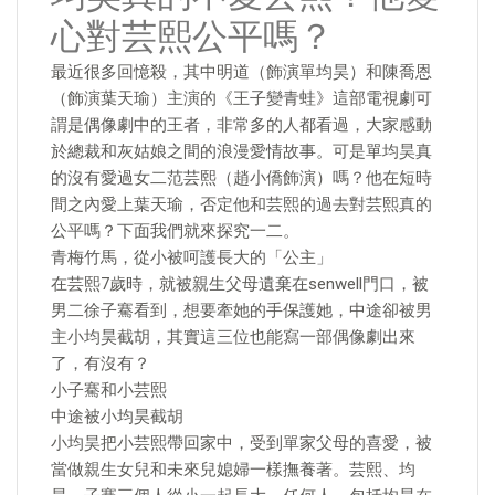
心對芸熙公平嗎？
最近很多回憶殺，其中明道（飾演單均昊）和陳喬恩
（飾演葉天瑜）主演的《王子變青蛙》這部電視劇可
謂是偶像劇中的王者，非常多的人都看過，大家感動
於總裁和灰姑娘之間的浪漫愛情故事。可是單均昊真
的沒有愛過女二范芸熙（趙小僑飾演）嗎？他在短時
間之內愛上葉天瑜，否定他和芸熙的過去對芸熙真的
公平嗎？下面我們就來探究一二。
青梅竹馬，從小被呵護長大的「公主」
在芸熙7歲時，就被親生父母遺棄在senwell門口，被
男二徐子騫看到，想要牽她的手保護她，中途卻被男
主小均昊截胡，其實這三位也能寫一部偶像劇出來
了，有沒有？
小子騫和小芸熙
中途被小均昊截胡
小均昊把小芸熙帶回家中，受到單家父母的喜愛，被
當做親生女兒和未來兒媳婦一樣撫養著。芸熙、均