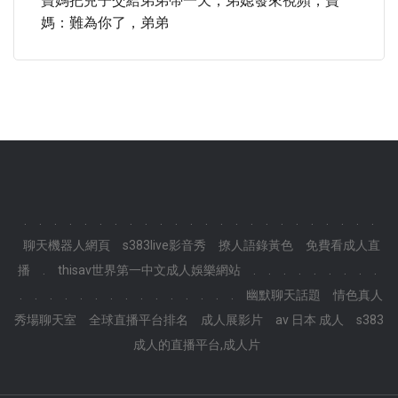
寶媽把兒子交給弟弟帶一天，弟媳發來視頻，寶
媽：難為你了，弟弟
.
.
.
.
.
.
.
.
.
.
.
.
.
.
.
.
.
.
.
.
.
.
.
.
聊天機器人網頁
s383live影音秀
撩人語錄黃色
免費看成人直
播
.
thisav世界第一中文成人娛樂網站
.
.
.
.
.
.
.
.
.
.
.
.
.
.
.
.
.
.
.
.
.
.
.
.
幽默聊天話題
情色真人
秀場聊天室
全球直播平台排名
成人展影片
av 日本 成人
s383
成人的直播平台,成人片