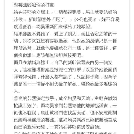
對芸熙毀滅性的打擊
站在芸熙的立場上，一切都很完美，馬上就要結婚的
時候， 新郎卻意外「死了」， 公公也死了，好不容易
度過低谷，均昊重新回來帶給了她希望。
結果卻說不愛她了，愛上了別人，而且否定之前的一
切，說從來就沒有喜歡過她。他對她的感情只是一種
理所當然，就像他要繼承公司一樣，是一種責任，這
個換做誰，應該都無法坦然接受吧。
而且在結婚典禮上，自己的新郎當眾表白另一個女
人，這種難堪對她是毀滅性的打擊，以至於她後面精
神變得恍惚，什麼人都忘記了，只記得子騫，因為子
騫是唯一一個從小到大最了解她，帶給她最多溫暖的
人。
善良的芸熙決定放手，成全均昊和天瑜，主動在離婚
協議上簽字。而均昊拿到芸熙給他的離婚協議書，一
刻也不耽誤，馬山就出門去找葉天瑜，也不安慰此刻
已經精神崩潰的芸熙。還好均昊媽媽已經把芸熙當成
自己的親生女兒，一直站在芸熙這邊安慰她。