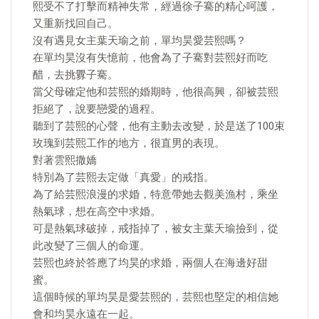
熙受不了打擊而精神失常，經過徐子騫的精心呵護，
又重新找回自己。
沒有遇見女主葉天瑜之前，單均昊愛芸熙嗎？
在單均昊沒有失憶前，他會為了子騫對芸熙好而吃
醋，去挑釁子騫。
當父母確定他和芸熙的婚期時，他很高興，卻被芸熙
拒絕了，說要戀愛的過程。
聽到了芸熙的心聲，他有主動去改變，於是送了100束
玫瑰到芸熙工作的地方，很直男的表現。
對著雲熙撒嬌
特別為了芸熙去定做「真愛」的戒指。
為了給芸熙浪漫的求婚，特意帶她去觀美漁村，乘坐
熱氣球，想在高空中求婚。
可是熱氣球破掉，戒指掉了，被女主葉天瑜撿到，從
此改變了三個人的命運。
芸熙也終於答應了均昊的求婚，兩個人在海邊好甜
蜜。
這個時候的單均昊是愛芸熙的，芸熙也堅定的相信她
會和均昊永遠在一起。