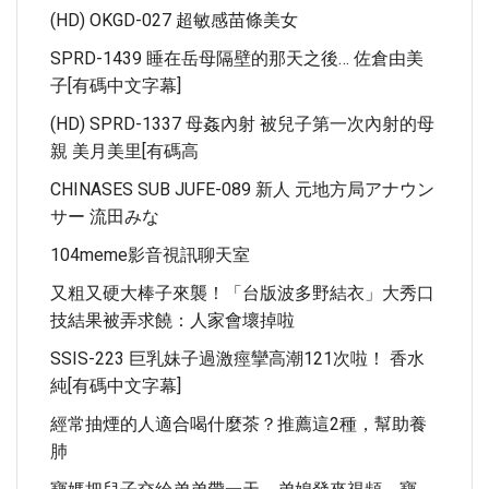
(HD) OKGD-027 超敏感苗條美女
SPRD-1439 睡在岳母隔壁的那天之後… 佐倉由美
子[有碼中文字幕]
(HD) SPRD-1337 母姦內射 被兒子第一次內射的母
親 美月美里[有碼高
CHINASES SUB JUFE-089 新人 元地方局アナウン
サー 流田みな
104meme影音視訊聊天室
又粗又硬大棒子來襲！「台版波多野結衣」大秀口
技結果被弄求饒：人家會壞掉啦
SSIS-223 巨乳妹子過激痙攣高潮121次啦！ 香水
純[有碼中文字幕]
經常抽煙的人適合喝什麼茶？推薦這2種，幫助養
肺