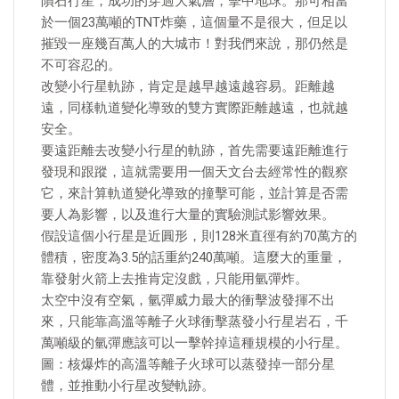
隕石行星，成功的穿過大氣層，擊中地球。那可相當
於一個23萬噸的TNT炸藥，這個量不是很大，但足以
摧毀一座幾百萬人的大城市！對我們來說，那仍然是
不可容忍的。
改變小行星軌跡，肯定是越早越遠越容易。距離越
遠，同樣軌道變化導致的雙方實際距離越遠，也就越
安全。
要遠距離去改變小行星的軌跡，首先需要遠距離進行
發現和跟蹤，這就需要用一個天文台去經常性的觀察
它，來計算軌道變化導致的撞擊可能，並計算是否需
要人為影響，以及進行大量的實驗測試影響效果。
假設這個小行星是近圓形，則128米直徑有約70萬方的
體積，密度為3.5的話重約240萬噸。這麼大的重量，
靠發射火箭上去推肯定沒戲，只能用氫彈炸。
太空中沒有空氣，氫彈威力最大的衝擊波發揮不出
來，只能靠高溫等離子火球衝擊蒸發小行星岩石，千
萬噸級的氫彈應該可以一擊幹掉這種規模的小行星。
圖：核爆炸的高溫等離子火球可以蒸發掉一部分星
體，並推動小行星改變軌跡。