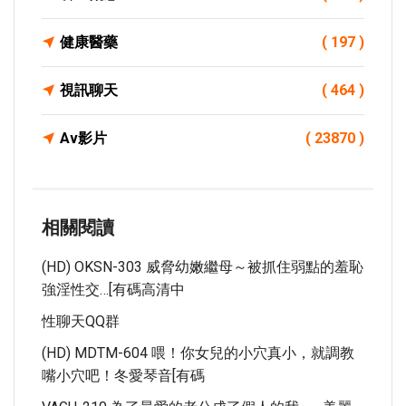
健康醫藥
( 197 )
視訊聊天
( 464 )
Av影片
( 23870 )
相關閱讀
(HD) OKSN-303 威脅幼嫩繼母～被抓住弱點的羞恥
強淫性交…[有碼高清中
性聊天QQ群
(HD) MDTM-604 喂！你女兒的小穴真小，就調教
嘴小穴吧！冬愛琴音[有碼