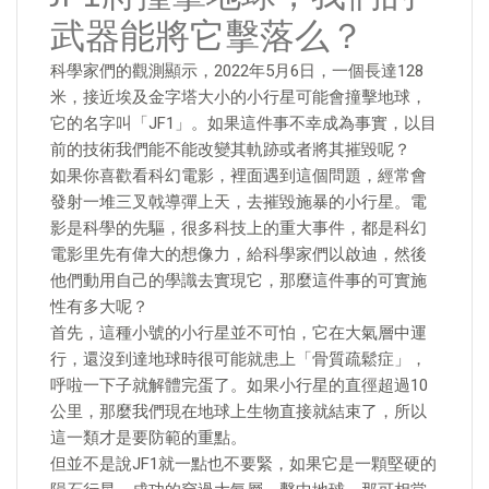
武器能將它擊落么？
科學家們的觀測顯示，2022年5月6日，一個長達128
米，接近埃及金字塔大小的小行星可能會撞擊地球，
它的名字叫「JF1」。如果這件事不幸成為事實，以目
前的技術我們能不能改變其軌跡或者將其摧毀呢？
如果你喜歡看科幻電影，裡面遇到這個問題，經常會
發射一堆三叉戟導彈上天，去摧毀施暴的小行星。電
影是科學的先驅，很多科技上的重大事件，都是科幻
電影里先有偉大的想像力，給科學家們以啟迪，然後
他們動用自己的學識去實現它，那麼這件事的可實施
性有多大呢？
首先，這種小號的小行星並不可怕，它在大氣層中運
行，還沒到達地球時很可能就患上「骨質疏鬆症」，
呼啦一下子就解體完蛋了。如果小行星的直徑超過10
公里，那麼我們現在地球上生物直接就結束了，所以
這一類才是要防範的重點。
但並不是說JF1就一點也不要緊，如果它是一顆堅硬的