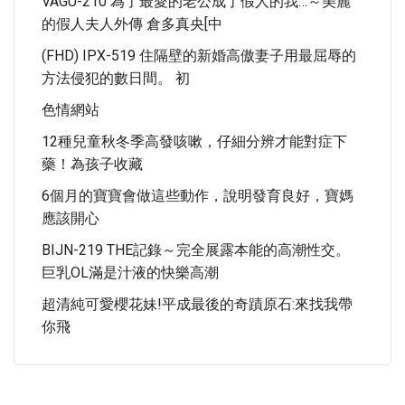
VAGU-210 為了最愛的老公成了假人的我…～美麗
的假人夫人外傳 倉多真央[中
(FHD) IPX-519 住隔壁的新婚高傲妻子用最屈辱的
方法侵犯的數日間。 初
色情網站
12種兒童秋冬季高發咳嗽，仔細分辨才能對症下
藥！為孩子收藏
6個月的寶寶會做這些動作，說明發育良好，寶媽
應該開心
BIJN-219 THE記錄～完全展露本能的高潮性交。
巨乳OL滿是汁液的快樂高潮
超清純可愛櫻花妹!平成最後的奇蹟原石:來找我帶
你飛