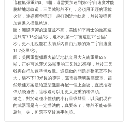
這種氫彈重約3、4噸，還需要加速到第2宇宙速度才能
脫離地球軌道，三叉戟顯然不行，必須用正經的運載
火箭，連導彈帶彈頭一起打到近地軌道，然後導彈再
加速進入撞擊軌道。
圖：洲際導彈的速度並不高，美國和平衛士的最高速
度只有7.16公里/秒，還不到第一宇宙速度7.9公里/
秒，更不用說能在太陽系內自由活動的第二宇宙速度
11.2公里/秒。
圖：美國重型獵鷹火箭近地軌道最大入軌重量63.8
噸，正好可以運送56噸重的三叉戟D5導彈，然後三叉
戟再自行加速準備攻擊。這樣做的問題是整流罩不夠
大，裝不下13米長的導彈，還需要新研製整流罩。當
然最佳方案是給重型獵鷹再配一個上面級，直接推著
彈頭飛過去，這樣還可以用更大更重的核彈頭。
總之，對於這種小體積的小行星或彗星，以我們現在
的武器還是有一定辦法的，真要來了，雖然不能確保
萬無一失，但還不至於束手無策。