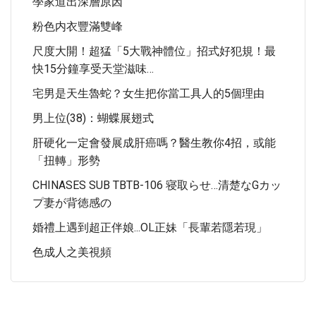
學家道出深層原因
粉色内衣豐滿雙峰
尺度大開！超猛「5大戰神體位」招式好犯規！最
快15分鐘享受天堂滋味…
宅男是天生魯蛇？女生把你當工具人的5個理由
男上位(38)：蝴蝶展翅式
肝硬化一定會發展成肝癌嗎？醫生教你4招，或能
「扭轉」形勢
CHINASES SUB TBTB-106 寝取らせ…清楚なGカッ
プ妻が背徳感の
婚禮上遇到超正伴娘...OL正妹「長輩若隱若現」
色成人之美視頻