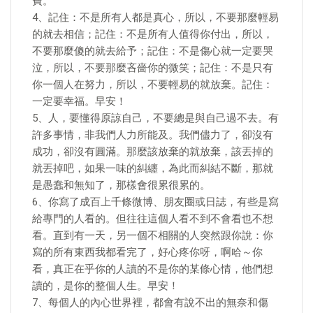
費。
4、記住：不是所有人都是真心，所以，不要那麼輕易
的就去相信；記住：不是所有人值得你付出，所以，
不要那麼傻的就去給予；記住：不是傷心就一定要哭
泣，所以，不要那麼吝嗇你的微笑；記住：不是只有
你一個人在努力，所以，不要輕易的就放棄。記住：
一定要幸福。早安！
5、人，要懂得原諒自己，不要總是與自己過不去。有
許多事情，非我們人力所能及。我們儘力了，卻沒有
成功，卻沒有圓滿。那麼該放棄的就放棄，該丟掉的
就丟掉吧，如果一味的糾纏，為此而糾結不斷，那就
是愚蠢和無知了，那樣會很累很累的。
6、你寫了成百上千條微博、朋友圈或日誌，有些是寫
給專門的人看的。但往往這個人看不到不會看也不想
看。直到有一天，另一個不相關的人突然跟你說：你
寫的所有東西我都看完了，好心疼你呀，啊哈～你
看，真正在乎你的人讀的不是你的某條心情，他們想
讀的，是你的整個人生。早安！
7、每個人的內心世界裡，都會有說不出的無奈和傷