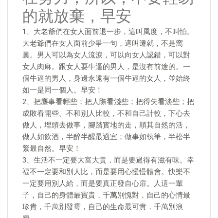
的就放棄，早安
1、大老爺們在女人面前退一步，這叫風度，不叫怕。
大老爺們在女人面前少爭一句，這叫遷就，不是窩
囊。男人可以為女人流淚，可以向女人認錯，可以對
女人肉麻。跟女人耍牛逼的男人，是沒有前途的。一
個牛逼的男人，身邊永遠有一個牛逼的女人，並始終
如一是同一個人。早安！
2、把塵事看輕些；把人際看淺些；把得失看淡些；把
成敗看開些。不和別人比較，不和自己計較，下心去
做人，埋頭去做事，腳踏實地的走，順其自然的活，
做人如飲酒，半醉半醒最適宜；做事如執筆，半松半
緊最自然。早安！
3、生活不一定要大富大貴，而是要過得有滋有味。幸
福不一定要和別人比，而是要用心慢慢體會。快樂不
一定要用別人給，而是要真正發自心扉。人這一輩
子，自己的身體最寶貴，千萬別愧對，自己的心情最
珍貴，千萬別發霉，自己的生命最可貴，千萬別浪