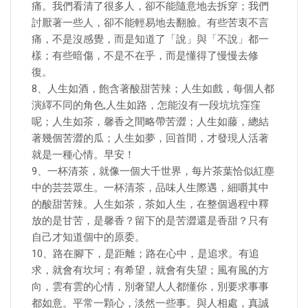
痛。我們看清了很多人，卻不能隨意地去拆穿；我們
討厭著一些人，卻不能輕易地去翻臉。有些苦衷不言
痛，不是沒感覺，而是知道了「說」與「不說」都一
樣；有些暗傷，不是不在乎，而是懂得了慢慢去修
復。
8、人生如酒，飽含著酸甜苦辣；人生如戲，每個人都
演繹不同的角色,人生如路，怎能沒有一段坑坑窪窪
呢；人生如茶，馨香之間略帶苦澀；人生如藤，總結
著幾個苦澀的瓜；人生如夢，回首間，才發現人活著
就是一種心情。早安！
9、一杯清茶，就像一個大千世界，每片茶葉恰似紅塵
中的芸芸眾生。一杯清茶，品味人生際遇，細嚼其中
的酸甜苦辣。人生如茶，茶如人生，在整個過程中釋
放的是甘苦，是馨香？留下的是苦澀還是香甜？只有
自己才知道個中的原委。
10、路在腳下，是距離；路在心中，是追求。有追
求，就會有坎坷；有希望，就會有失望；風有風的方
向，雲有雲的心情，別奢望人人都懂你，別要求事事
都如意。平常一顆心，淡然一些事。與人相處，真誠