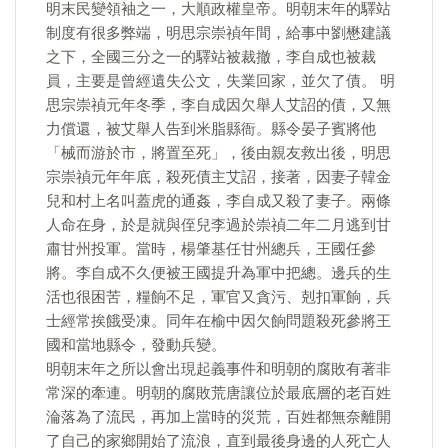
明末民變領袖之一，大順政權皇帝。明朝末年的驛站
制度有很多弊端，明思宗崇禎年間，給事中劉懋建議
之下，全國三分之一的驛站被裁撤，李自成也被裁
員，主要是曾經遺失公文，失業回家，並欠了債。 明
思宗崇禎元年冬季，李自成因欠舉人艾詔的債，又無
力償還，被艾舉人告到米脂縣衙。縣令晏子賓將他
「械而游於市，將置至死」，後由親友救出後，明思
宗崇禎元年年底，殺死債主艾詔，接著，因妻子韓金
兒和村上名叫蓋虎的通姦，李自成又殺了妻子。兩條
人命在身，於是就與侄兒李過於崇禎二年二月逃到甘
肅甘州投軍。當時，楊肇基任甘州總兵，王國任參
將。李自成不久便被王國提升為軍中把總。邊兵的生
活也很困苦，糧餉不足，軍官又貪污、剋扣軍餉，兵
士經常挨餓受凍。同年在榆中因欠餉問題殺死參將王
國和當地縣令，發動兵變。
明朝末年之所以會出現起義事件和明朝的腐敗有著非
常深的牽連。明朝的腐敗荒唐讓位於最底層的老百姓
淪落為了流民，再加上當時的災荒，百姓都無奈離開
了自己的家鄉開始了流浪，直到最後身邊的人死亡人