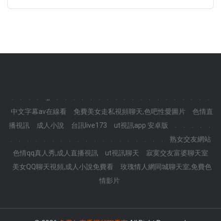
.
.
.
.
.,,
.
.
.
.
.
.
.
.
.
.
.
.
.
.
.
.
.
.
.
中文字幕av在線看
免費美女走私視頻聊天,色吧性愛圖片
色情直
播視訊
成人小說
台訊live173
ut視訊app 安卓版
.
.
.
.
.
.
.
.
.
.
.
.
.
.
.
.
.
.
.
.
.
.
.
.
熟女交友網站
色情qq真人秀,成人直播視訊
ut視訊聊天
寂寞交友富婆聊天室
美女QQ聊天視頻,成人小說免費看
玫瑰情人網同城聊天室,免費色
情影片