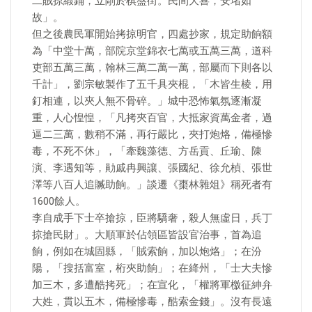
二賊掠緞鋪，立剮於棋盤街。民間大喜，安堵如
故」。
但之後農民軍開始拷掠明官，四處抄家，規定助餉額
為「中堂十萬，部院京堂錦衣七萬或五萬三萬，道科
吏部五萬三萬，翰林三萬二萬一萬，部屬而下則各以
千計」，劉宗敏製作了五千具夾棍，「木皆生棱，用
釘相連，以夾人無不骨碎。」城中恐怖氣氛逐漸凝
重，人心惶惶，「凡拷夾百官，大抵家資萬金者，過
逼二三萬，數稍不滿，再行嚴比，夾打炮烙，備極慘
毒，不死不休」，「牽魏藻德、方岳貢、丘瑜、陳
演、李遇知等，勛戚冉興讓、張國紀、徐允楨、張世
澤等八百人追贓助餉。」談遷《棗林雜俎》稱死者有
1600餘人。
李自成手下士卒搶掠，臣將驕奢，殺人無虛日，兵丁
掠搶民財」。大順軍於佔領區皆設官治事，首為追
餉，例如在城固縣，「賊索餉，加以炮烙」；在汾
陽，「搜括富室，桁夾助餉」；在絳州，「士大夫慘
加三木，多遭酷拷死」；在宣化，「權將軍檄征紳弁
大姓，貫以五木，備極慘毒，酷索金錢」。沒有長遠