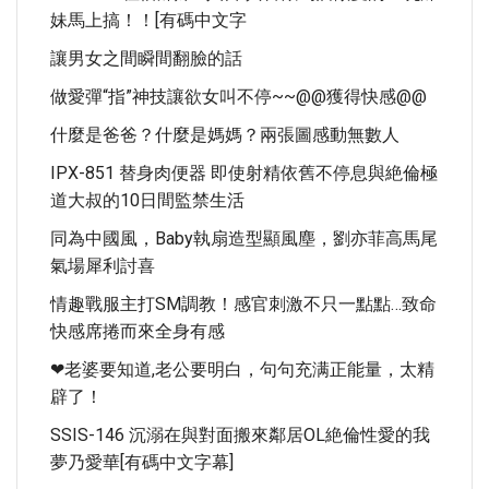
妹馬上搞！！[有碼中文字
讓男女之間瞬間翻臉的話
做愛彈“指”神技讓欲女叫不停~~@@獲得快感@@
什麼是爸爸？什麼是媽媽？兩張圖感動無數人
IPX-851 替身肉便器 即使射精依舊不停息與絶倫極
道大叔的10日間監禁生活
同為中國風，baby執扇造型顯風塵，劉亦菲高馬尾
氣場犀利討喜
情趣戰服主打SM調教！感官刺激不只一點點…致命
快感席捲而來全身有感
❤老婆要知道,老公要明白，句句充满正能量，太精
辟了！
SSIS-146 沉溺在與對面搬來鄰居OL絶倫性愛的我
夢乃愛華[有碼中文字幕]