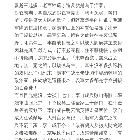
數越來越多，老百姓這才造反就是為了活著。
起義初期，李自成的起義軍提出「均田免賦」等口
號，獲得廣大人民的歡迎，但隨著戰爭的推進，明朝
軍隊的接連慘敗，起義軍山匪的本質便暴露了出來。
他們燒殺劫掠，肆意妄為，所過之處往往是哀鴻遍
野，化為焦土。李自成起義之所以被人詬病其主要原
因就是其作戰方式，行不必裹糧，住不藉棚帳，黨羽
不待徵調，蹂躪於數千里」「東奔西竄，無久占之
地，無一定之所，以劫掠為生」。軍中沒有多少嚴格
的規則紀律可約束！義軍中缺乏老練胸中容納乾坤的
政治家，由於缺乏這種根本，義軍大多都是拿命拼殺
的亡命徒！
而且目光短淺，崇禎十七年，李自成兵敗山海關，率
殘軍退回北京，下令殺吳三桂全家三十餘口。在牛金
星等的策划下，李自成在明宮武英殿即皇帝位。李自
成入住紫禁城，大封宮女為妃。大順軍入燕京之初，
兵不滿二萬，李自成下令：「敢有傷人及掠人財物婦
女者殺無赦！」京城秩序尚好，店鋪營業如常，「有