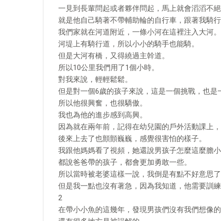
一見到長輩問起或者夥伴問起，馬上就會滔滔不絕
就是他自己騎著不帶輔助輪的自行車，跟著我騎行
我們家就在河道附近，一條小河在這裡注入大河。
河堤上有騎行道，所以小小的騎手也能騎。
但是大河有橋，又得繞過主幹道。
所以10公里我們用了1個小時。
對我來說，輕輕鬆鬆。
但是對一個6歲的孩子來說，這是一個挑戰，也是
所以他很興奮，也很驕傲。
我也為他的進步感到高興。
因為就在兩年前，記得在幼兒園的戶外活動課上，
後來上去了也顫顫巍巍，感覺很害怕的樣子。
我跟他媽媽看了視頻，她還說男孩子怎麼這麼膽小
都說爸爸帶的孩子，都會更加勇敢一些。
所以當時被老婆這樣一說，我倒是有點不好意思了
但是我一點也沒有著急，因為我知道，他需要訓練
2
在帶小小魚的這幾年，發現男孩們沒有我們想像的