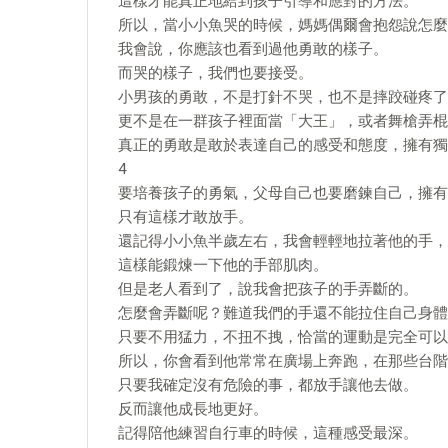
這樣才能真正地給到孩子引導和應對的方法。
所以，當小小魚哭的時候，媽媽偶爾會抱怨說怎麼
我會說，你應該也看到過他勇敢的樣子。
而哭的樣子，我們也要接受。
小男孩的勇敢，不是打針不哭，也不是摔跤碰疼了
更不是在一群孩子裡面當「大王」，或者舞槍弄棍
真正的勇敢是敢於表達自己的感受和態度，擁有獨
4
要培養孩子的勇氣，父母自己也要磨鍊自己，擁有
只有這樣才敢放手。
還記得小小魚半歲左右，我會輕輕地拉著他的手，
這樣能鍛煉一下他的手部肌肉。
但是老人看到了，說我會把孩子的手弄斷的。
怎麼會弄斷呢？難道我們的手還不能拉住自己身體
只要不用猛力，不扭不拽，恰當的運動是完全可以
所以，你會看到他常常在廣場上奔跑，在那些台階
只要我確定沒有危險的事，都放手讓他去做。
反而讓他成長地更好。
記得陪他練習自行車的時候，這種感受最深。