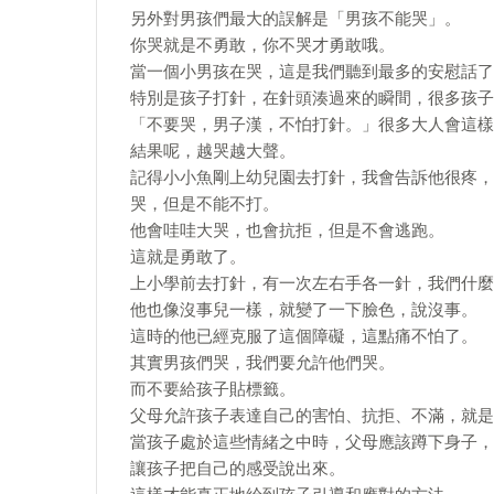
另外對男孩們最大的誤解是「男孩不能哭」。
你哭就是不勇敢，你不哭才勇敢哦。
當一個小男孩在哭，這是我們聽到最多的安慰話了
特別是孩子打針，在針頭湊過來的瞬間，很多孩子
「不要哭，男子漢，不怕打針。」很多大人會這樣
結果呢，越哭越大聲。
記得小小魚剛上幼兒園去打針，我會告訴他很疼，
哭，但是不能不打。
他會哇哇大哭，也會抗拒，但是不會逃跑。
這就是勇敢了。
上小學前去打針，有一次左右手各一針，我們什麼
他也像沒事兒一樣，就變了一下臉色，說沒事。
這時的他已經克服了這個障礙，這點痛不怕了。
其實男孩們哭，我們要允許他們哭。
而不要給孩子貼標籤。
父母允許孩子表達自己的害怕、抗拒、不滿，就是
當孩子處於這些情緒之中時，父母應該蹲下身子，
讓孩子把自己的感受說出來。