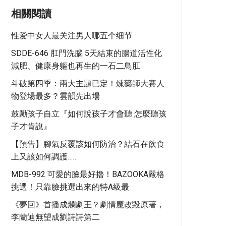
相關閱讀
性爱中女人最关注男人哪五个细节
SDDE-646 肛門洗腦 5天結束的腸道活性化
減肥、健康身軀也再生的一石二鳥肛
斗破第四季：兩大主題已定！煉藥師大賽人
物登場最多？雲韻先出場
鼓勵孩子自立『如何說孩子才會聽 怎麼聽孩
子才肯說』
【預告】腳氣反覆該如何防治？結石在飲食
上又該如何調護……
MDB-992 可愛的臉最好擼！BAZOOKA嚴格
挑選！只靠臉挑選出來的特A級最
《夢回》首播成爛劇王？劇情魔改毀原著，
李蘭迪無望成劉詩詩第二