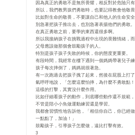
因為真正的勇敢不是無所畏懼，相反對於危險只有
所以，我們教男孩們勇敢時，也要記得教會他敬畏
比如對生命的敬畏，不要讓自己和他人的生命安全
別急著把孩子推出去，也別急著表揚他們的勇敢。
在真正勇敢之前，要學的東西還很多啊。
所以我接納孩子在挑戰過程中出現的畏難情緒，而
父母應該做那個會鼓勵孩子的人。
特別是孩子孩子失敗的時候，你的態度更重要。
有段時間，我經常在樓下遇到一個媽媽帶著兒子練
孩子每次摔倒了，媽媽就很著急。
有一次跑過去把孩子拽了起來，然後在屁股上打了
氣呼呼地說，「怎麼這麼怕摔，為什麼不勇敢點！
這樣的打擊，其實沒什麼作用。
比如仔細看孩子的動作，到底哪些動作還不規範，
不管是陪小小魚做運動練習還是學習。
我都會習慣性地告訴他，「相信你自己，你已經做好
一點點了，加油！」
鼓勵孩子，引導孩子怎麼做，遠比打擊有效。
3