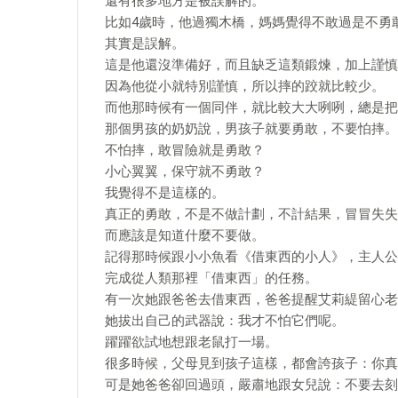
還有很多地方是被誤解的。
比如4歲時，他過獨木橋，媽媽覺得不敢過是不勇
其實是誤解。
這是他還沒準備好，而且缺乏這類鍛煉，加上謹慎
因為他從小就特別謹慎，所以摔的跤就比較少。
而他那時候有一個同伴，就比較大大咧咧，總是把
那個男孩的奶奶說，男孩子就要勇敢，不要怕摔。
不怕摔，敢冒險就是勇敢？
小心翼翼，保守就不勇敢？
我覺得不是這樣的。
真正的勇敢，不是不做計劃，不計結果，冒冒失失
而應該是知道什麼不要做。
記得那時候跟小小魚看《借東西的小人》，主人公
完成從人類那裡「借東西」的任務。
有一次她跟爸爸去借東西，爸爸提醒艾莉緹留心老
她拔出自己的武器說：我才不怕它們呢。
躍躍欲試地想跟老鼠打一場。
很多時候，父母見到孩子這樣，都會誇孩子：你真
可是她爸爸卻回過頭，嚴肅地跟女兒說：不要去刻