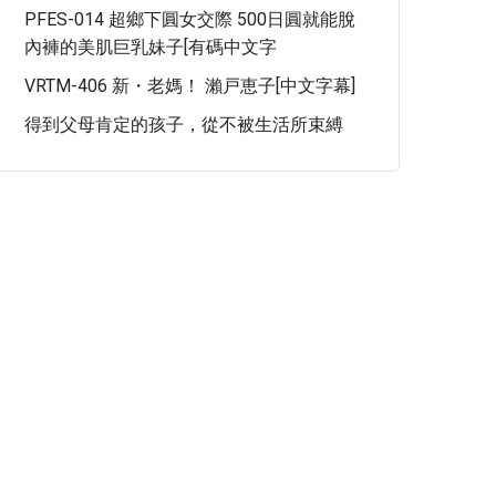
PFES-014 超鄉下圓女交際 500日圓就能脫
內褲的美肌巨乳妹子[有碼中文字
VRTM-406 新・老媽！ 瀨戸恵子[中文字幕]
得到父母肯定的孩子，從不被生活所束縛