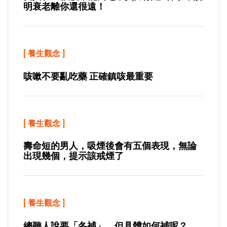
明衰老離你還很遠！
[
養生觀念
]
咳嗽不要亂吃藥 正確鎮咳最重要
[
養生觀念
]
壽命短的男人，吸煙後會有五個表現，無論
出現幾個，提示該戒煙了
[
養生觀念
]
總聽人說要「冬補」，但具體如何補呢？