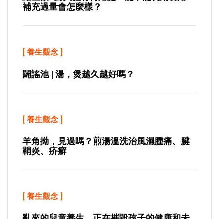
補充過量會怎麼樣？
[
養生觀念
]
闢謠池 | 湯，煲越久越好嗎？
[
養生觀念
]
羊角拗，見過嗎？煎湯溫洗治風濕腫痛、腱
鞘炎、疥癬
[
養生觀念
]
亂來的兒童養生，正在摧毀孩子的健康和未